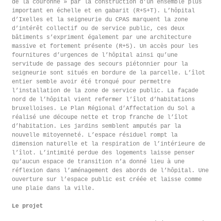
de la couronne » par la construction d’un ensemble plus
important en échelle et en gabarit (R+5+T). L’hôpital
d’Ixelles et la seigneurie du CPAS marquent la zone
d’intérêt collectif ou de service public, ces deux
bâtiments s’expriment également par une architecture
massive et fortement présente (R+5). Un accès pour les
fournitures d’urgences de l’hôpital ainsi qu’une
servitude de passage des secours piétonnier pour la
seigneurie sont situés en bordure de la parcelle. L’îlot
entier semble avoir été tronqué pour permettre
l’installation de la zone de service public. La façade
nord de l’hôpital vient refermer l’îlot d’habitations
bruxelloises. Le Plan Régional d’Affectation du Sol a
réalisé une découpe nette et trop franche de l’îlot
d’habitation. Les jardins semblent amputés par la
nouvelle mitoyenneté. L’espace résiduel rompt la
dimension naturelle et la respiration de l’intérieure de
l’îlot. L’intimité perdue des logements laisse penser
qu’aucun espace de transition n’a donné lieu à une
réflexion dans l’aménagement des abords de l’hôpital. Une
ouverture sur l’espace public est créée et laisse comme
une plaie dans la ville.
Le projet