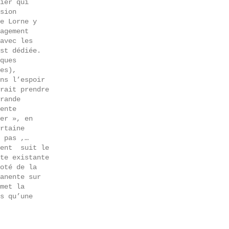
ier qui
sion
e Lorne y
agement
avec les
st dédiée.
ques
es),
ns l’espoir
rait prendre
rande
ente
er », en
rtaine
 pas ,…
ment suit le
te existante
oté de la
anente sur
met la
s qu’une