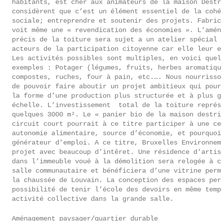
habitants, est cher aux animateurs de la maison Destr
considèrent que c’est un élément essentiel de la cohé
sociale; entreprendre et soutenir des projets. Fabric
voit même une « revendication des économies ». L’amén
précis de la toiture sera sujet a un atelier spécial 
acteurs de la participation citoyenne car elle leur e
Les activités possibles sont multiples, en voici quel
exemples : Potager (légumes, fruits, herbes aromatiqu
compostes, ruches, four à pain, etc.…. Nous nourrisso
de pouvoir faire aboutir un projet ambitieux qui pour
la forme d’une production plus structurée et à plus g
échelle. L’investissement total de la toiture représ
quelques 3000 m². Le « panier bio de la maison destri
circuit court pourrait à ce titre participer à une ce
autonomie alimentaire, source d’économie, et pourquoi
générateur d’emploi. A ce titre, Bruxelles Environne
projet avec beaucoup d’
intêret
. Une résidence d’artis
dans l’immeuble voué à la démolition sera relogée à c
salle communautaire et bénéficiera d’une vitrine perm
la chaussée de Louvain. La conception des espaces per
possibilité de tenir l’école des devoirs en même temp
activité collective dans la grande salle.
Aménagement paysager/quartier durable