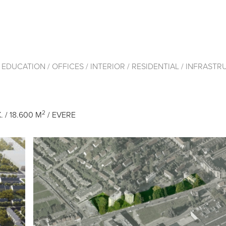
/
EDUCATION
/
OFFICES
/
INTERIOR
/
RESIDENTIAL
/
INFRASTR
2
/ 18.600 M
/ EVERE